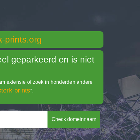
k-prints.org
l geparkeerd en is niet
 extensie of zoek in honderden andere
stork-prints
".
Check domeinnaam