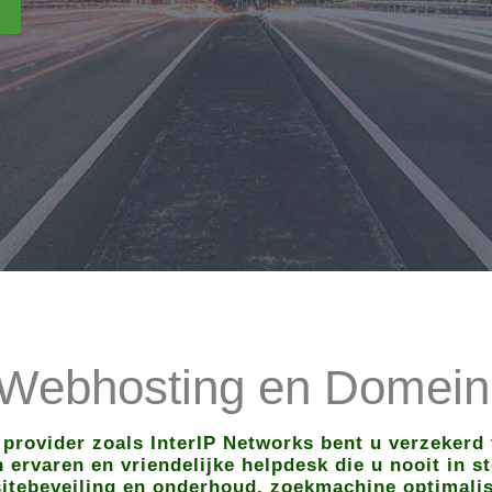
 Webhosting en Domeinr
 provider zoals InterIP Networks bent u verzekerd 
ervaren en vriendelijke helpdesk die u nooit in ste
itebeveiling en onderhoud, zoekmachine optimalisa