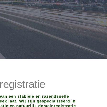
egistratie
van een stabiele en razendsnelle
ek laat. Wij zijn gespecialiseerd in
tie en natuurlijk domeinregistratie